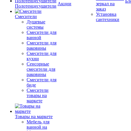
Бл
Акции
зеркал на
Полотенцесушители
заказ
Установка
Смесители
сантехники
Душевые
системы
Смесители для
ванной
Смесители для
раковины
Смесители для
кухни
Сенсорные
смесители для
раковины
Смесители для
биде
Смесители
товары на
маркете
Товары на маркете
Мебель для
ванной на