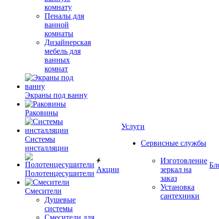
комнату
Пеналы для
ванной
комнаты
Дизайнерская
мебель для
ванных
комнат
Экраны под ванну
Раковины
Услуги
Системы
Сервисные службы
инсталляции
Изготовление
Бл
Акции
зеркал на
Полотенцесушители
заказ
Установка
Смесители
сантехники
Душевые
системы
Смесители для