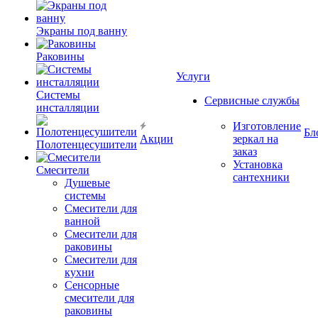
Экраны под ванну
Раковины
Услуги
Системы
Сервисные службы
инсталляции
Изготовление
Бл
Акции
зеркал на
Полотенцесушители
заказ
Установка
Смесители
сантехники
Душевые
системы
Смесители для
ванной
Смесители для
раковины
Смесители для
кухни
Сенсорные
смесители для
раковины