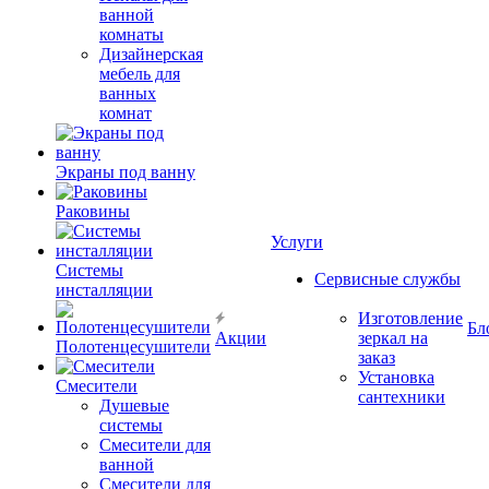
ванной
комнаты
Дизайнерская
мебель для
ванных
комнат
Экраны под ванну
Раковины
Услуги
Системы
Сервисные службы
инсталляции
Изготовление
Бл
Акции
зеркал на
Полотенцесушители
заказ
Установка
Смесители
сантехники
Душевые
системы
Смесители для
ванной
Смесители для