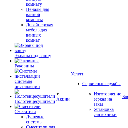
комнату
Пеналы для
ванной
комнаты
Дизайнерская
мебель для
ванных
комнат
Экраны под ванну
Раковины
Услуги
Системы
Сервисные службы
инсталляции
Изготовление
Бл
Акции
зеркал на
Полотенцесушители
заказ
Установка
Смесители
сантехники
Душевые
системы
Смесители для