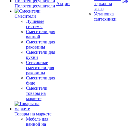
Бл
Акции
зеркал на
Полотенцесушители
заказ
Установка
Смесители
сантехники
Душевые
системы
Смесители для
ванной
Смесители для
раковины
Смесители для
кухни
Сенсорные
смесители для
раковины
Смесители для
биде
Смесители
товары на
маркете
Товары на маркете
Мебель для
ванной на