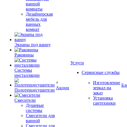
ванной
комнаты
Дизайнерская
мебель для
ванных
комнат
Экраны под ванну
Раковины
Услуги
Системы
Сервисные службы
инсталляции
Изготовление
Бл
Акции
зеркал на
Полотенцесушители
заказ
Установка
Смесители
сантехники
Душевые
системы
Смесители для
ванной
Смесители для