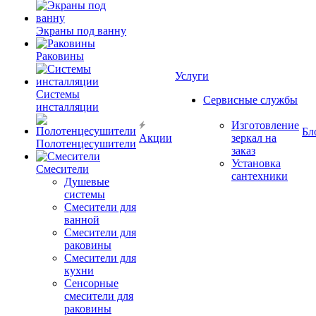
Экраны под ванну
Раковины
Услуги
Системы
Сервисные службы
инсталляции
Изготовление
Бл
Акции
зеркал на
Полотенцесушители
заказ
Установка
Смесители
сантехники
Душевые
системы
Смесители для
ванной
Смесители для
раковины
Смесители для
кухни
Сенсорные
смесители для
раковины