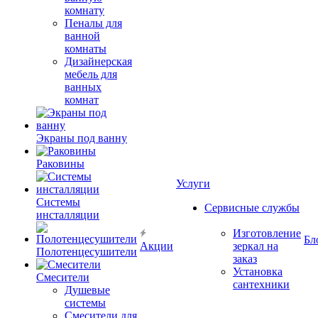
комнату
Пеналы для
ванной
комнаты
Дизайнерская
мебель для
ванных
комнат
Экраны под ванну
Раковины
Услуги
Системы
Сервисные службы
инсталляции
Изготовление
Бл
Акции
зеркал на
Полотенцесушители
заказ
Установка
Смесители
сантехники
Душевые
системы
Смесители для