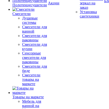
Бл
Акции
зеркал на
Полотенцесушители
заказ
Установка
Смесители
сантехники
Душевые
системы
Смесители для
ванной
Смесители для
раковины
Смесители для
кухни
Сенсорные
смесители для
раковины
Смесители для
биде
Смесители
товары на
маркете
Товары на маркете
Мебель для
ванной на