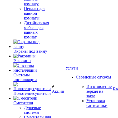
комнату
Пеналы для
ванной
комнаты
Дизайнерская
мебель для
ванных
комнат
Экраны под ванну
Раковины
Услуги
Системы
Сервисные службы
инсталляции
Изготовление
Бл
Акции
зеркал на
Полотенцесушители
заказ
Установка
Смесители
сантехники
Душевые
системы
Смесители для