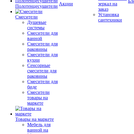
Бл
Акции
зеркал на
Полотенцесушители
заказ
Установка
Смесители
сантехники
Душевые
системы
Смесители для
ванной
Смесители для
раковины
Смесители для
кухни
Сенсорные
смесители для
раковины
Смесители для
биде
Смесители
товары на
маркете
Товары на маркете
Мебель для
ванной на